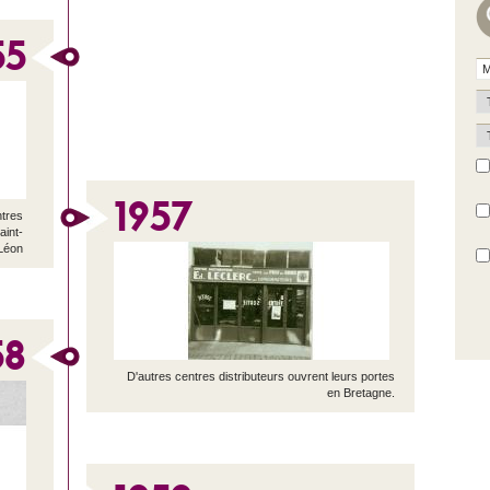
55
1957
ntres
aint-
Léon
58
D'autres centres distributeurs ouvrent leurs portes
en Bretagne.