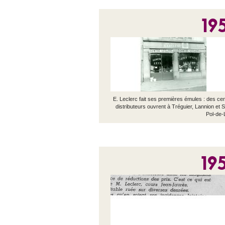
19
E. Leclerc fait ses premières émules : des ce
distributeurs ouvrent à Tréguier, Lannion et S
Pol-de-
19