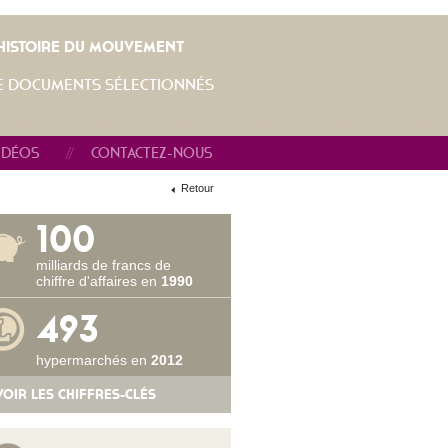
L'HISTOIRE DU MOUVEMENT
E DOCUMENTS SÉLECTIONNÉS
IDÉOS
CONTACTEZ-NOUS
Retour
100
milliards de francs de
chiffre d'affaires en
1990
493
hypermarchés en
2012
VOIR LES CHIFFRES-CLÉS