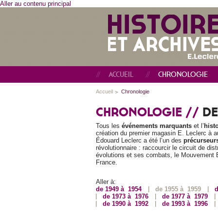
Aller au contenu principal
ACCUEIL
CHRONOLOGIE
Accueil
Chronologie
CHRONOLOGIE //
DE
Tous les
événements marquants
et l’
hist
création du premier magasin E. Leclerc à au
Édouard Leclerc a été l’un des
précurseurs
révolutionnaire : raccourcir le circuit de dis
évolutions et ses combats, le Mouvement E.
France.
Aller à:
de 1949 à 1954
de 1955 à 1959
d
de 1973 à 1976
de 1977 à 1979
de 1990 à 1992
de 1993 à 1996