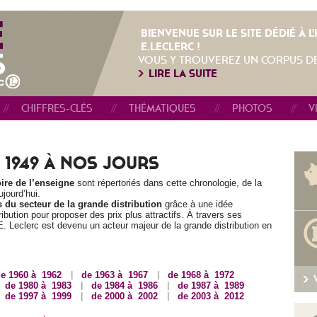
BIENVENUE SUR LE SITE DÉDIÉ À 
E.LECLERC !
VOUS Y TROUVEREZ UN CORPUS D
LIRE LA SUITE
CHIFFRES-CLÉS
THÉMATIQUES
PHOTOS
V
 1949 À NOS JOURS
oire de l’enseigne
sont répertoriés dans cette chronologie, de la
jourd’hui.
 du secteur de la grande distribution
grâce à une idée
tribution pour proposer des prix plus attractifs. À travers ses
 Leclerc est devenu un acteur majeur de la grande distribution en
e 1960 à 1962
de 1963 à 1967
de 1968 à 1972
de 1980 à 1983
de 1984 à 1986
de 1987 à 1989
de 1997 à 1999
de 2000 à 2002
de 2003 à 2012