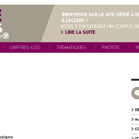
BIENVENUE SUR LE SITE DÉDIÉ À 
E.LECLERC !
VOUS Y TROUVEREZ UN CORPUS D
LIRE LA SUITE
CHIFFRES-CLÉS
THÉMATIQUES
PHOTOS
V
DE
M
C
seigne
TO