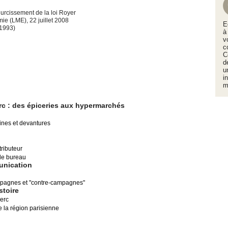
 durcissement de la loi Royer
ie (LME), 22 juillet 2008
E
-1993)
à
v
c
C
d
u
i
m
rc : des épiceries aux hypermarchés
trines et devantures
tributeur
 le bureau
unication
mpagnes et "contre-campagnes"
stoire
erc
e la région parisienne