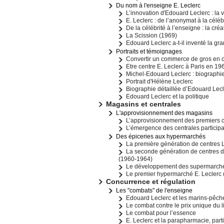
Du nom à l'enseigne E. Leclerc
L’innovation d'Edouard Leclerc : la 
E. Leclerc : de l’anonymat à la célé
De la célébrité à l’enseigne : la cré
La Scission (1969)
Edouard Leclerc a-t-il inventé la gra
Portraits et témoignages
Convertir un commerce de gros en ce
Etre centre E. Leclerc à Paris en 19
Michel-Edouard Leclerc : biographi
Portrait d'Hélène Leclerc
Biographie détaillée d’Edouard Lec
Edouard Leclerc et la politique
Magasins et centrales
L'approvisionnement des magasins
L’approvisionnement des premiers c
L’émergence des centrales particip
Des épiceries aux hypermarchés
La première génération de centres 
La seconde génération de centres di
(1960-1964)
Le développement des supermarché
Le premier hypermarché E. Leclerc 
Concurrence et régulation
Les "combats" de l'enseigne
Edouard Leclerc et les marins-pêche
Le combat contre le prix unique du 
Le combat pour l’essence
E. Leclerc et la parapharmacie, part