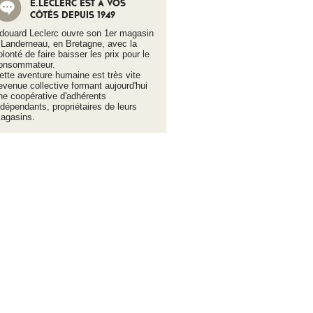
E.LECLERC EST À VOS
CÔTÉS DEPUIS 1949
douard Leclerc ouvre son 1er magasin
 Landerneau, en Bretagne, avec la
olonté de faire baisser les prix pour le
onsommateur.
ette aventure humaine est très vite
evenue collective formant aujourd'hui
ne coopérative d'adhérents
ndépendants, propriétaires de leurs
agasins.