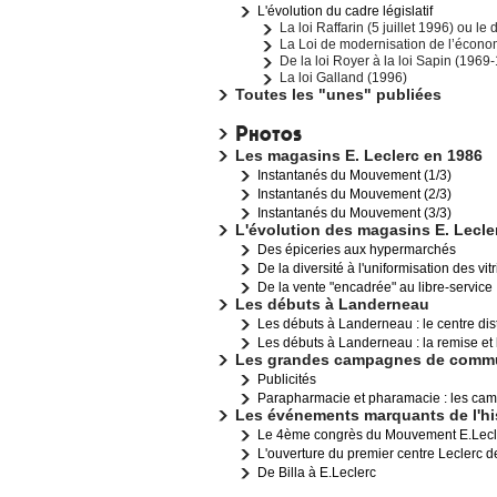
L'évolution du cadre législatif
La loi Raffarin (5 juillet 1996) ou le
La Loi de modernisation de l’économ
De la loi Royer à la loi Sapin (1969
La loi Galland (1996)
Toutes les "unes" publiées
Photos
Les magasins E. Leclerc en 1986
Instantanés du Mouvement (1/3)
Instantanés du Mouvement (2/3)
Instantanés du Mouvement (3/3)
L'évolution des magasins E. Lecle
Des épiceries aux hypermarchés
De la diversité à l'uniformisation des vi
De la vente "encadrée" au libre-service
Les débuts à Landerneau
Les débuts à Landerneau : le centre dis
Les débuts à Landerneau : la remise et
Les grandes campagnes de comm
Publicités
Parapharmacie et pharamacie : les ca
Les événements marquants de l'hi
Le 4ème congrès du Mouvement E.Lecl
L'ouverture du premier centre Leclerc d
De Billa à E.Leclerc