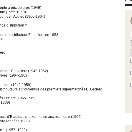
vente à prix de gros (1949)
brité (1955-1960)
ation de l’Acdlec (1960-1964)
nde distribution ?
ntre distributeur E. Leclerc en 1958
64
e
lerc
entres E. Leclerc (1949-1962)
atives (1964-1969)
Leclerc (1949-1959)
stributeurs et l’ouverture des premiers supermarchés E. Leclerc
s Leclerc (1965-1969)
(1969)
urs d’Etaples : « la kermesse aux écailles » (1964)
livre (années 1980)
ie 1 (1957- 1989)