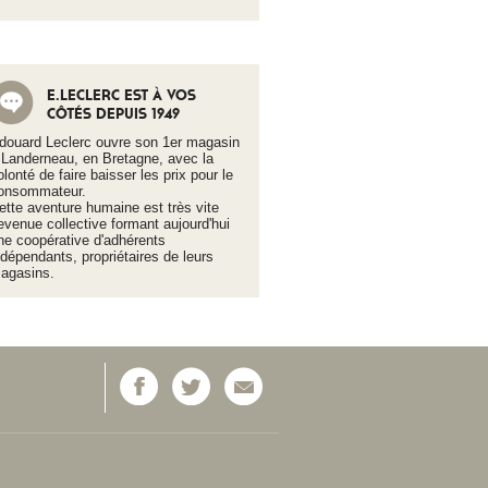
E.LECLERC EST À VOS
CÔTÉS DEPUIS 1949
douard Leclerc ouvre son 1er magasin
 Landerneau, en Bretagne, avec la
olonté de faire baisser les prix pour le
onsommateur.
ette aventure humaine est très vite
evenue collective formant aujourd'hui
ne coopérative d'adhérents
ndépendants, propriétaires de leurs
agasins.