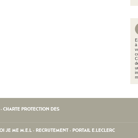
E
à
v
c
C
d
u
i
m
CHARTE PROTECTION DES
-
I JE ME M.E.L
RECRUTEMENT
PORTAIL E.LECLERC
-
-