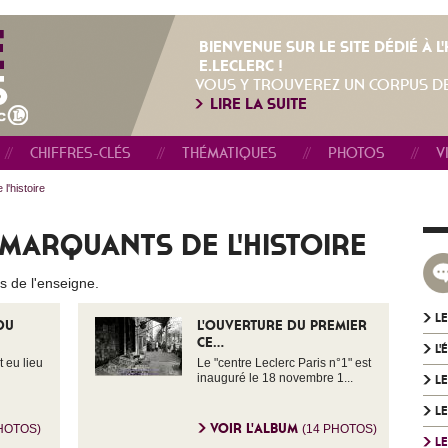
BIENVENUE SUR LE SITE DÉDIÉ À 
E.LECLERC !
VOUS Y TROUVEREZ UN CORPUS D
LIRE LA SUITE
CHIFFRES-CLÉS
THÉMATIQUES
PHOTOS
V
'histoire
MARQUANTS DE L'HISTOIRE
 de l'enseigne.
LE
DU
L'OUVERTURE DU PREMIER
CE...
L'
 eu lieu
Le "centre Leclerc Paris n°1" est
inauguré le 18 novembre 1...
LE
L
VOIR L'ALBUM
PHOTOS)
(14 PHOTOS)
LE