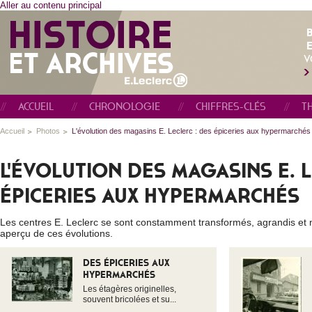
Aller au contenu principal
E
V
ACCUEIL
CHRONOLOGIE
CHIFFRES-CLÉS
T
Accueil
Photos
L'évolution des magasins E. Leclerc : des épiceries aux hypermarchés
L'ÉVOLUTION DES MAGASINS E. L
ÉPICERIES AUX HYPERMARCHÉS
Les centres E. Leclerc se sont constamment transformés, agrandis et 
aperçu de ces évolutions.
DES ÉPICERIES AUX
HYPERMARCHÉS
Les étagères originelles,
souvent bricolées et su...