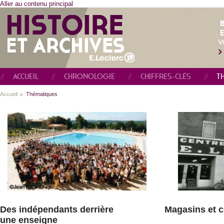
Aller au contenu principal
E
V
ACCUEIL
CHRONOLOGIE
CHIFFRES-CLÉS
T
Accueil
Thématiques
Des indépendants derrière
Magasins et c
une enseigne