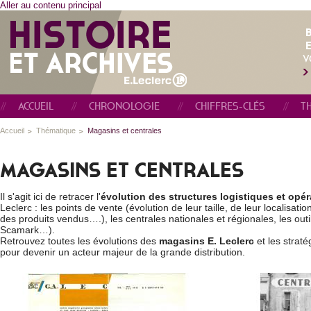
Aller au contenu principal
E
V
ACCUEIL
CHRONOLOGIE
CHIFFRES-CLÉS
T
Accueil
Thématique
Magasins et centrales
MAGASINS ET CENTRALES
Il s'agit ici de retracer l'
évolution des structures logistiques et opér
Leclerc : les points de vente (évolution de leur taille, de leur localisati
des produits vendus….), les centrales nationales et régionales, les outil
Scamark…).
Retrouvez toutes les évolutions des
magasins E. Leclerc
et les straté
pour devenir un acteur majeur de la grande distribution.