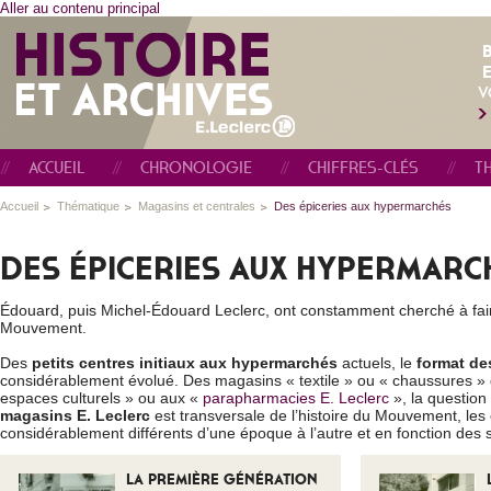
Aller au contenu principal
E
V
ACCUEIL
CHRONOLOGIE
CHIFFRES-CLÉS
T
Accueil
Thématique
Magasins et centrales
Des épiceries aux hypermarchés
DES ÉPICERIES AUX HYPERMARC
Édouard, puis Michel-Édouard Leclerc, ont constamment cherché à fair
Mouvement.
Des
petits centres
initiaux
aux hypermarchés
actuels, le
format de
considérablement évolué. Des magasins « textile » ou « chaussures » 
espaces culturels » ou aux «
parapharmacies E. Leclerc
», la question
magasins E. Leclerc
est transversale de l’histoire du Mouvement, les
considérablement différents d’une époque à l’autre et en fonction des 
LA PREMIÈRE GÉNÉRATION