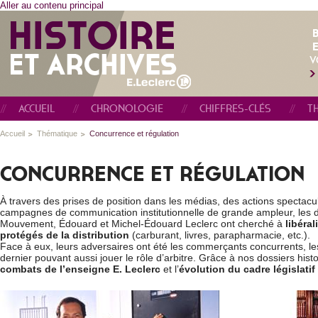
Aller au contenu principal
E
V
ACCUEIL
CHRONOLOGIE
CHIFFRES-CLÉS
T
Accueil
Thématique
Concurrence et régulation
CONCURRENCE ET RÉGULATION
À travers des prises de position dans les médias, des actions spectacu
campagnes de communication institutionnelle de grande ampleur, les d
Mouvement, Édouard et Michel-Édouard Leclerc ont cherché à
libéra
protégés
de la distribution
(carburant, livres, parapharmacie, etc.).
Face à eux, leurs adversaires ont été les commerçants concurrents, les 
dernier pouvant aussi jouer le rôle d’arbitre. Grâce à nos dossiers hist
combats de l’enseigne E. Leclerc
et l’
évolution du cadre législatif