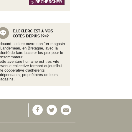
E.LECLERC EST À VOS
CÔTÉS DEPUIS 1949
douard Leclerc ouvre son 1er magasin
 Landerneau, en Bretagne, avec la
olonté de faire baisser les prix pour le
onsommateur.
ette aventure humaine est très vite
evenue collective formant aujourd'hui
ne coopérative d'adhérents
ndépendants, propriétaires de leurs
agasins.