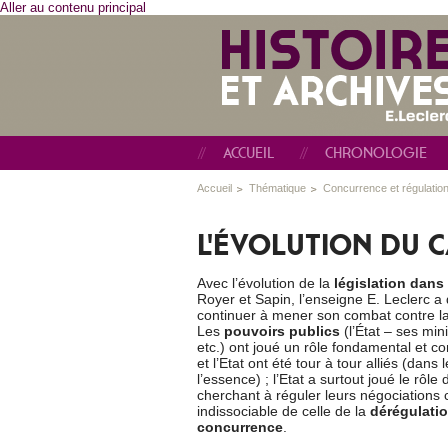
Aller au contenu principal
ACCUEIL
CHRONOLOGIE
Accueil
Thématique
Concurrence et régulatio
L'ÉVOLUTION DU C
Avec l’évolution de la
législation dans
Royer et Sapin, l’enseigne E. Leclerc a 
continuer à mener son combat contre la
Les
pouvoirs publics
(l’État – ses mini
etc.) ont joué un rôle fondamental et c
et l’Etat ont été tour à tour alliés (dans
l’essence) ; l’Etat a surtout joué le rôle 
cherchant à réguler leurs négociations
indissociable de celle de la
dérégulati
concurrence
.