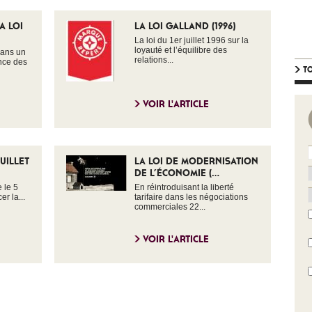
A LOI
LA LOI GALLAND (1996)
La loi du 1er juillet 1996 sur la
loyauté et l’équilibre des
dans un
relations...
ance des
TO
VOIR L'ARTICLE
JUILLET
LA LOI DE MODERNISATION
DE L’ÉCONOMIE (...
 le 5
En réintroduisant la liberté
er la...
tarifaire dans les négociations
commerciales 22...
VOIR L'ARTICLE