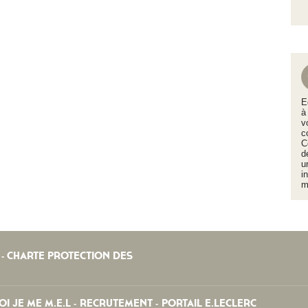
E
à
v
c
C
d
u
i
m
CHARTE PROTECTION DES
-
I JE ME M.E.L
RECRUTEMENT
PORTAIL E.LECLERC
-
-