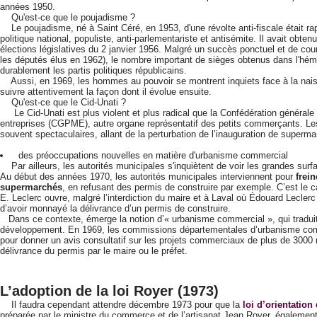
années 1950.
Qu'est-ce que le poujadisme ?
Le poujadisme, né à Saint Céré, en 1953, d'une révolte anti-fiscale était
politique national, populiste, anti-parlementariste et antisémite. Il avait obte
élections législatives du 2 janvier 1956. Malgré un succès ponctuel et de cou
les députés élus en 1962), le nombre important de sièges obtenus dans l'hé
durablement les partis politiques républicains.
Aussi, en 1969, les hommes au pouvoir se montrent inquiets face à la naiss
suivre attentivement la façon dont il évolue ensuite.
Qu'est-ce que le Cid-Unati ?
Le Cid-Unati est plus violent et plus radical que la Confédération générale
entreprises (CGPME), autre organe représentatif des petits commerçants. Les
souvent spectaculaires, allant de la perturbation de l’inauguration de superm
des préoccupations nouvelles en matière d'urbanisme commercial
Par ailleurs, les autorités municipales s'inquiètent de voir les grandes surf
Au début des années 1970, les autorités municipales interviennent pour
frei
supermarchés
, en refusant des permis de construire par exemple. C’est le c
E. Leclerc ouvre, malgré l’interdiction du maire et à Laval où Édouard Lecler
d’avoir monnayé la délivrance d’un permis de construire.
Dans ce contexte, émerge la notion d’« urbanisme commercial », qui traduit 
développement. En 1969, les commissions départementales d’urbanisme co
pour donner un avis consultatif sur les projets commerciaux de plus de 3000 
délivrance du permis par le maire ou le préfet.
L’adoption de la loi Royer (1973)
Il faudra cependant attendre décembre 1973 pour que la
loi d’orientation
préparée par le ministre du commerce et de l’artisanat Jean Royer, également