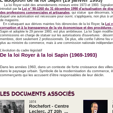
L'adoption de la loi Sapin (29 janvier 1993
)
La loi Royer subit des amendements mineurs entre 1973 et 1993. Signalo
introduit par
la
Loi n° 90-1260 du 31 décembre 1990 d'actualisation de disp
des professions commerciales et artisanales
, qui statue que désormais, l
duquel une autorisation est nécessaire pour ouvrir, s'appliquera, non plus à
de magasins.
En s'attaquant aux dérives maintes fois dénoncées de la loi Royer,
la
Loi r
corruption et à la transparence de la vie économique et des procédures
Sapin et adoptée le 29 janvier 1993, est plus ambitieuse. La loi Sapin modifi
commissions en charge de statuer sur les autorisations d'ouvertures : désor
membres, dont seulement 2 professionnels. De plus, elle confie l’ultime feu 
plus au ministre du commerce, mais à une commission nationale indépendan
L'évolution du cadre législatif
De la loi Royer à la loi Sapin (1969-1993)
Dans les années 1960, dans un contexte de forte croissance des ville
dans le paysage urbain. Symbole de la modernisation du commerce, ils 
commerçants qui les accusent d’être responsables de leur déclin.
LES DOCUMENTS ASSOCIÉS
1974
Rochefort - Centre
Leclerc, JT 20h ...