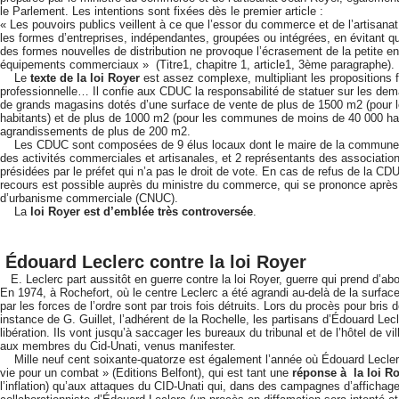
le Parlement. Les intentions sont fixées dès le premier article :
« Les pouvoirs publics veillent à ce que l’essor du commerce et de l’artisana
les formes d’entreprises, indépendantes, groupées ou intégrées, en évitant 
des formes nouvelles de distribution ne provoque l’écrasement de la petite ent
équipements commerciaux » (Titre1, chapitre 1, article1, 3ème paragraphe).
Le
texte de la loi Royer
est assez complexe, multipliant les propositions f
professionnelle… Il confie aux CDUC la responsabilité de statuer sur les dem
de grands magasins dotés d’une surface de vente de plus de 1500 m2 (pour
habitants) et de plus de 1000 m2 (pour les communes de moins de 40 000 habi
agrandissements de plus de 200 m2.
Les CDUC sont composées de 9 élus locaux dont le maire de la commune d’
des activités commerciales et artisanales, et 2 représentants des associati
présidées par le préfet qui n’a pas le droit de vote. En cas de refus de la C
recours est possible auprès du ministre du commerce, qui se prononce après
d’urbanisme commerciale (CNUC).
La
loi Royer
est d’emblée très controversée
.
Édouard Leclerc contre la loi Royer
E. Leclerc part aussitôt en guerre contre la loi Royer, guerre qui prend d’abo
En 1974, à Rochefort, où le centre Leclerc a été agrandi au-delà de la surfac
par les forces de l’ordre sont par trois fois détruits. Lors du procès pour bris
instance de G. Guillet, l’adhérent de la Rochelle, les partisans d’Édouard L
libération. Ils vont jusqu’à saccager les bureaux du tribunal et de l’hôtel de v
aux membres du Cid-Unati, venus manifester.
Mille neuf cent soixante-quatorze est également l’année où Édouard Leclerc
vie pour un combat » (Editions Belfont), qui est tant une
réponse à la loi R
l’inflation) qu’aux attaques du CID-Unati qui, dans des campagnes d’affichage