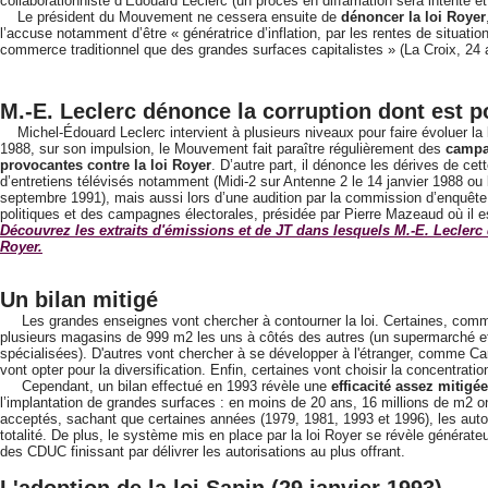
collaborationniste d’Édouard Leclerc (un procès en diffamation sera intenté et
Le président du Mouvement ne cessera ensuite de
dénoncer la loi Royer
l’accuse notamment d’être « génératrice d’inflation, par les rentes de situatio
commerce traditionnel que des grandes surfaces capitalistes » (La Croix, 24 
M.-E. Leclerc dénonce la corruption dont est p
Michel-Édouard Leclerc intervient à plusieurs niveaux pour faire évoluer la lé
1988, sur son impulsion, le Mouvement fait paraître régulièrement des
campa
provocantes contre la loi Royer
. D’autre part, il dénonce les dérives de ce
d’entretiens télévisés notamment (Midi-2 sur Antenne 2 le 14 janvier 1988 ou l
septembre 1991), mais aussi lors d’une audition par la commission d’enquête
politiques et des campagnes électorales, présidée par Pierre Mazeaud où il es
Découvrez les extraits d'émissions et de JT dans lesquels M.-E. Leclerc 
Royer.
Un bilan mitigé
Les grandes enseignes vont chercher à contourner la loi. Certaines, comme
plusieurs magasins de 999 m2 les uns à côtés des autres (un supermarché e
spécialisées). D'autres vont chercher à se développer à l'étranger, comme C
vont opter pour la diversification. Enfin, certaines vont choisir la concentratio
Cependant, un bilan effectué en 1993 révèle une
efficacité assez mitigée
l’implantation de grandes surfaces : en moins de 20 ans, 16 millions de m2 on
acceptés, sachant que certaines années (1979, 1981, 1993 et 1996), les autor
totalité. De plus, le système mis en place par la loi Royer se révèle générat
des CDUC finissant par délivrer les autorisations au plus offrant.