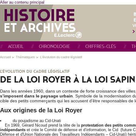
Aller au contenu principal
E
V
ACCUEIL
CHRONOLOGIE
CHIFFRES-CLÉS
T
Accueil
Thématiques
L'évolution du cadre législatif
L'ÉVOLUTION DU CADRE LÉGISLATIF
DE LA LOI ROYER À LA LOI SAPIN 
Dans les années 1960, dans un contexte de forte croissance des villes
s’imposent dans le paysage urbain
. Symbole de la modernisation d
cible des petits commerçants qui les accusent d’être responsables de l
Aux origines de la Loi Royer
du poujadisme au Cid-Unati
En 1969, Gérard Nicoud prend la tête de la
protestation des petits comm
indépendants
et crée le Comité de défense et d’information, le Cid (future C
Défense et d'Union Nationale des Travailleurs Indépendants – Cid-Unati) hér