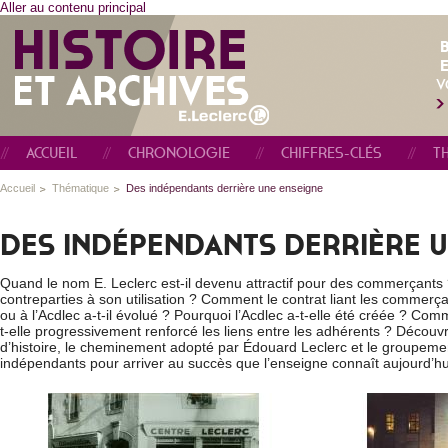
Aller au contenu principal
E
V
ACCUEIL
CHRONOLOGIE
CHIFFRES-CLÉS
T
Accueil
Thématique
Des indépendants derrière une enseigne
DES INDÉPENDANTS DERRIÈRE 
Quand le nom E. Leclerc est-il devenu attractif pour des commerçants 
contreparties à son utilisation ? Comment le contrat liant les commerç
ou à l’Acdlec a-t-il évolué ? Pourquoi l’Acdlec a-t-elle été créée ? Com
t-elle progressivement renforcé les liens entre les adhérents ? Découvr
d’histoire, le cheminement adopté par Édouard Leclerc et le groupem
indépendants pour arriver au succès que l’enseigne connaît aujourd’hu