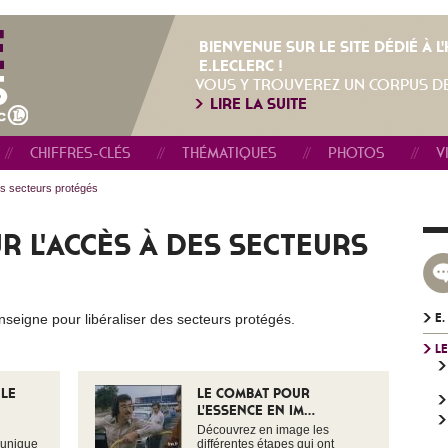
BIENVENUE SUR LE SITE DÉDIÉ À 
E.LECLERC !
VOUS Y TROUVEREZ UN CORPUS D
LIRE LA SUITE
CHIFFRES-CLÉS
THÉMATIQUES
PHOTOS
V
es secteurs protégés
R L'ACCÈS À DES SECTEURS
seigne pour libéraliser des secteurs protégés.
E.
LE
 LE
LE COMBAT POUR
L'ESSENCE EN IM...
Découvrez en image les
x unique
différentes étapes qui ont