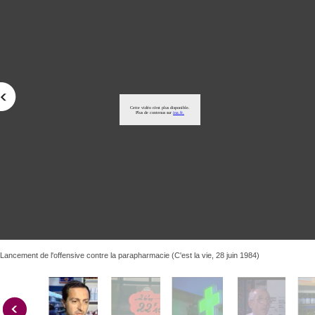
Lancement de l'offensive contre la parapharmacie (C'est la vie, 28 juin 1984)