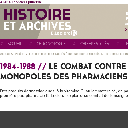
Aller au contenu principal
E
V
ACCUEIL
CHRONOLOGIE
CHIFFRES-CLÉS
T
Accueil
Vidéos
Les combats pour l'accès à des secteurs protégés
Le combat contr
1984-1988 //
LE COMBAT CONTRE
MONOPOLES DES PHARMACIENS
Des produits dermatologiques, à la vitamine C, au lait maternisé, en pa
première parapharmacie E. Leclerc : explorez ce combat de l'enseign