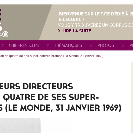
BIENVENUE SUR LE SITE DÉDIÉ À 
E.LECLERC !
VOUS Y TROUVEREZ UN CORPUS D
LIRE LA SUITE
CHIFFRES-CLÉS
THÉMATIQUES
PHOTOS
V
ation de quatre de ses super-centres bretons (Le Monde, 31 janvier 1969)
LEURS DIRECTEURS
E QUATRE DE SES SUPER-
(LE MONDE, 31 JANVIER 1969)