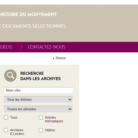
L'HISTOIRE DU MOUVEMENT
E DOCUMENTS SÉLECTIONNÉS
IDÉOS
CONTACTEZ-NOUS
Retour
Retour
RECHERCHE
DANS LES ARCHIVES
Tous
Articles
thématiques
Archives
Vidéos
E.Leclerc