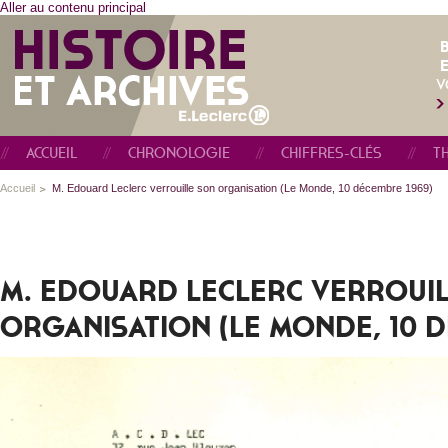
Aller au contenu principal
E
V
ACCUEIL
CHRONOLOGIE
CHIFFRES-CLÉS
T
Accueil
M. Edouard Leclerc verrouille son organisation (Le Monde, 10 décembre 1969)
M. EDOUARD LECLERC VERROUI
ORGANISATION (LE MONDE, 10 D