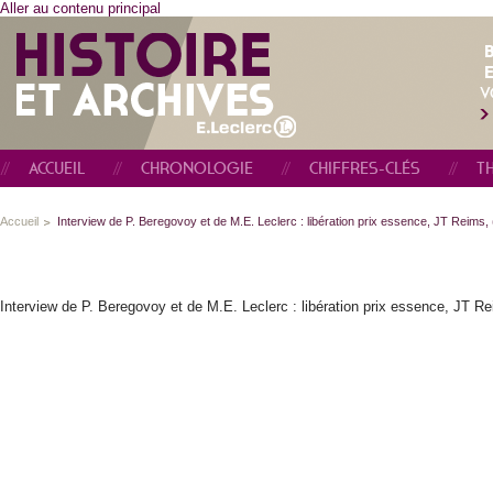
Aller au contenu principal
E
V
ACCUEIL
CHRONOLOGIE
CHIFFRES-CLÉS
T
Accueil
Interview de P. Beregovoy et de M.E. Leclerc : libération prix essence, JT Reims,
Interview de P. Beregovoy et de M.E. Leclerc : libération prix essence, JT Re