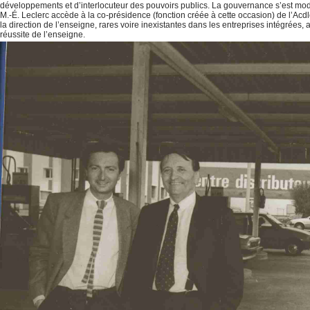
développements et d’interlocuteur des pouvoirs publics. La gouvernance s’est mod
M.-É. Leclerc accède à la co-présidence (fonction créée à cette occasion) de l’Acdle
la direction de l’enseigne, rares voire inexistantes dans les entreprises intégrées,
réussite de l’enseigne.