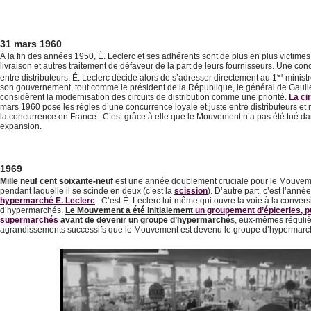
31 mars 1960
À la fin des années 1950, É. Leclerc et ses adhérents sont de plus en plus victimes
livraison et autres traitement de défaveur de la part de leurs fournisseurs. Une co
er
entre distributeurs. É. Leclerc décide alors de s’adresser directement au 1
ministr
son gouvernement, tout comme le président de la République, le général de Gaulle
considèrent la modernisation des circuits de distribution comme une priorité.
La ci
mars 1960 pose les règles d’une concurrence loyale et juste entre distributeurs et
la concurrence en France. C’est grâce à elle que le Mouvement n’a pas été tué da
expansion.
1969
Mille neuf cent soixante-neuf
est une année doublement cruciale pour le Mouvemen
pendant laquelle il se scinde en deux (c’est la
scission
). D’autre part, c’est l’ann
hypermarché E. Leclerc
. C’est É. Leclerc lui-même qui ouvre la voie à la conve
d’hypermarchés.
Le Mouvement a été initialement
un groupement d’épiceries, p
supermarchés
avant de devenir un groupe d’hypermarché
s, eux-mêmes réguliè
agrandissements successifs que le Mouvement est devenu le groupe d’hypermarché