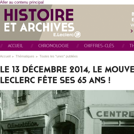
Aller au contenu principal
E
V
ACCUEIL
CHRONOLOGIE
CHIFFRES-CLÉS
T
Accueil
Thématiques
Toutes les "unes" publiées
LE 13 DÉCEMBRE 2014, LE MOUV
LECLERC FÊTE SES 65 ANS !