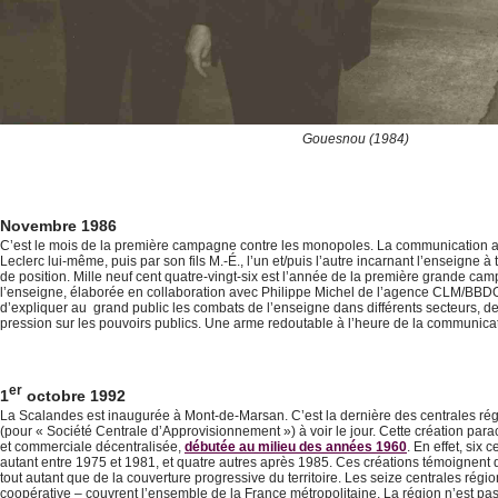
Gouesnou (1984)
Novembre 1986
C’est le mois de la première campagne contre les monopoles. La communication a
Leclerc lui-même, puis par son fils M.-É., l’un et/puis l’autre incarnant l’enseigne à 
de position. Mille neuf cent quatre-vingt-six est l’année de la première grande cam
l’enseigne, élaborée en collaboration avec Philippe Michel de l’agence CLM/BBDO. L
d’expliquer au grand public les combats de l’enseigne dans différents secteurs, de 
pression sur les pouvoirs publics. Une arme redoutable à l’heure de la communicat
er
1
octobre 1992
La Scalandes est inaugurée à Mont-de-Marsan. C’est la dernière des centrales ré
(pour « Société Centrale d’Approvisionnement ») à voir le jour. Cette création par
et commerciale décentralisée,
débutée au milieu des années 1960
. En effet, six
autant entre 1975 et 1981, et quatre autres après 1985. Ces créations témoignent 
tout autant que de la couverture progressive du territoire. Les seize centrales régio
coopérative – couvrent l’ensemble de la France métropolitaine. La région n’est pa