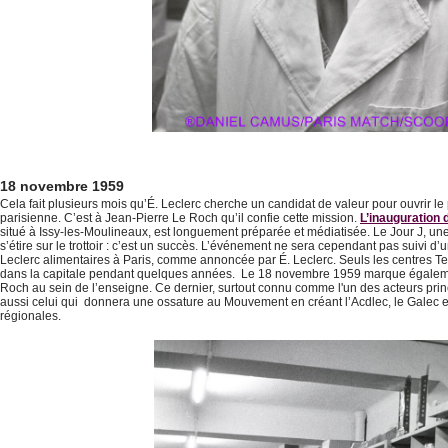
18 novembre 1959
Cela fait plusieurs mois qu’É. Leclerc cherche un candidat de valeur pour ouvrir l
parisienne. C’est à Jean-Pierre Le Roch qu’il confie cette mission.
L’inauguration 
situé à Issy-les-Moulineaux, est longuement préparée et médiatisée. Le Jour J, une 
s’étire sur le trottoir : c’est un succès. L’événement ne sera cependant pas suivi d’
Leclerc alimentaires à Paris, comme annoncée par É. Leclerc. Seuls les centres Tex
dans la capitale pendant quelques années. Le 18 novembre 1959 marque égalemen
Roch au sein de l’enseigne. Ce dernier, surtout connu comme l'un des acteurs prin
aussi celui qui donnera une ossature au Mouvement en créant l’Acdlec, le Galec e
régionales.